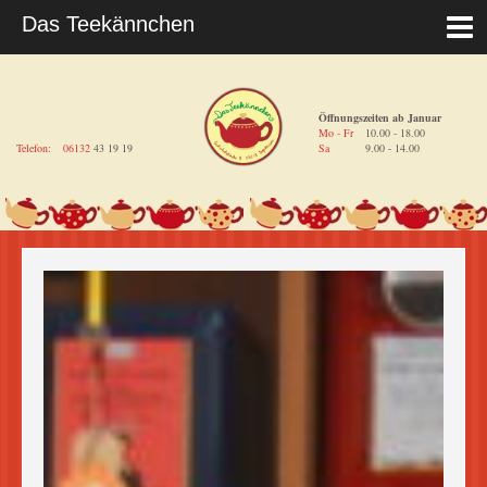
Öffnungszeiten ab Januar
Mo - Fr
10.00 - 18.00
Telefon:
06132
43 19 19
Sa
9.00 - 14.00