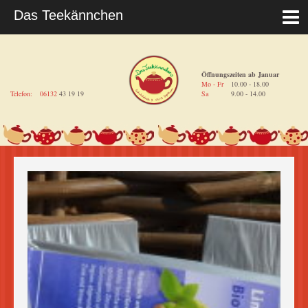
Öffnungszeiten ab Januar
Mo - Fr
10.00 - 18.00
Telefon:
06132
43 19 19
Sa
9.00 - 14.00